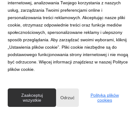
internetowej, analizowania Twojego korzystania z naszych
usług, zarządzania Twoimi preferencjami online i
personalizowania treści reklamowych. Akceptując nasze pliki
cookie, otrzymasz odpowiednie treści oraz funkcje mediów
AKTUALNOŚCI
społecznościowych, spersonalizowane reklamy i ulepszony
Przeszkody na trasie czy w głowie? Już w
sposób przeglądania. Aby zarządzać swoimi wyborami, kliknij
sobotę bieg OCR w Tarnobrzegu
„Ustawienia plików cookie”. Pliki cookie niezbędne są do
15 lipca 2026
podstawowego funkcjonowania strony internetowej i nie mogą
W najbliższą sobotę nad Jeziorem Tarnobrzeskim, młodsi i
być odrzucone. Więcej informacji znajdziesz w naszej Polityce
starsi zawodnicy wystartują w różnych odsłonach biegu z
plików cookie.
przeszkodami, którego trasa przebiegać będzie m.in. przez
strefy piany i odcinki błotne. Na czym polega fenomen biegów
OCR i kto może wziąć w nich udział?
Zaakceptuj
Polityka plików
Odrzuć
wszystkie
cookies