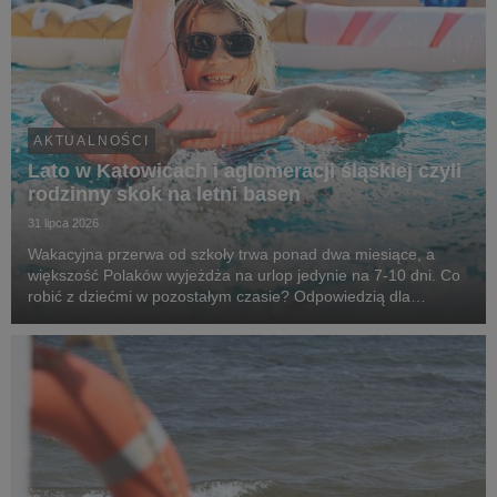
AKTUALNOŚCI
Lato w Katowicach i aglomeracji śląskiej czyli
rodzinny skok na letni basen
31 lipca 2026
Wakacyjna przerwa od szkoły trwa ponad dwa miesiące, a
większość Polaków wyjeżdża na urlop jedynie na 7-10 dni. Co
robić z dziećmi w pozostałym czasie? Odpowiedzią dla
mieszkańców aglomeracji śląskiej mogą być wizyty na
basenach i kąpieliskach - od Katowic, przez obiekty...