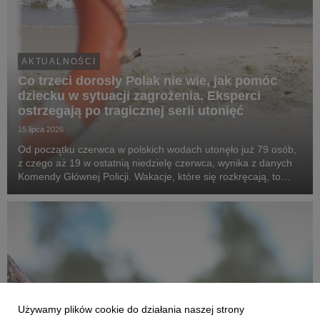
AKTUALNOŚCI
Co trzeci dorosły Polak nie wie, jak pomóc
dziecku w sytuacji zagrożenia. Eksperci
ostrzegają po tragicznej serii utonięć
15 lipca 2026
Od początku czerwca w polskich wodach utonęło już 79 osób,
z czego aż 19 w ostatnią niedzielę czerwca, wynika z danych
Komendy Głównej Policji. Wakacje, które się rozkręcają, to
statystycznie najgroźniejszy okres w roku, a na ryzyko
narażeni są szczególnie najmłodsi. Eks...
Używamy plików cookie do działania naszej strony