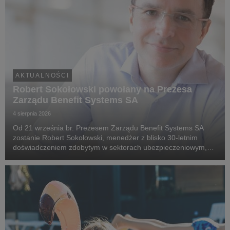
AKTUALNOŚCI
Robert Sokołowski powołany na Prezesa
Zarządu Benefit Systems SA
4 sierpnia 2026
Od 21 września br. Prezesem Zarządu Benefit Systems SA
zostanie Robert Sokołowski, menedżer z blisko 30-letnim
doświadczeniem zdobytym w sektorach ubezpieczeniowym,
technologii finansowych (fintech) oraz doradztwa
strategicznego. Robert Sokołowski specjalizuje się w tran...