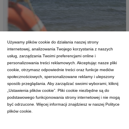
Używamy plików cookie do działania naszej strony
internetowej, analizowania Twojego korzystania z naszych
usług, zarządzania Twoimi preferencjami online i
personalizowania treści reklamowych. Akceptując nasze pliki
AKTUALNOŚCI
cookie, otrzymasz odpowiednie treści oraz funkcje mediów
Co trzeci dorosły Polak nie wie, jak pomóc
społecznościowych, spersonalizowane reklamy i ulepszony
dziecku w sytuacji zagrożenia. Eksperci
sposób przeglądania. Aby zarządzać swoimi wyborami, kliknij
ostrzegają po tragicznej serii utonięć
„Ustawienia plików cookie”. Pliki cookie niezbędne są do
15 lipca 2026
podstawowego funkcjonowania strony internetowej i nie mogą
Od początku czerwca w polskich wodach utonęło już 79 osób,
być odrzucone. Więcej informacji znajdziesz w naszej Polityce
z czego aż 19 w ostatnią niedzielę czerwca, wynika z danych
plików cookie.
Komendy Głównej Policji. Wakacje, które się rozkręcają, to
statystycznie najgroźniejszy okres w roku, a na ryzyko
narażeni są szczególnie najmłodsi. Eks...