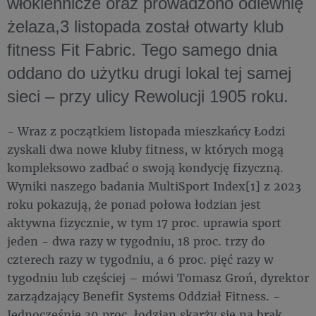
włókiennicze oraz prowadzono odlewnię
żelaza,3 listopada został otwarty klub
fitness Fit Fabric. Tego samego dnia
oddano do użytku drugi lokal tej samej
sieci – przy ulicy Rewolucji 1905 roku.
- Wraz z początkiem listopada mieszkańcy Łodzi
zyskali dwa nowe kluby fitness, w których mogą
kompleksowo zadbać o swoją kondycję fizyczną.
Wyniki naszego badania MultiSport Index[1] z 2023
roku pokazują, że ponad połowa łodzian jest
aktywna fizycznie, w tym 17 proc. uprawia sport
jeden - dwa razy w tygodniu, 18 proc. trzy do
czterech razy w tygodniu, a 6 proc. pięć razy w
tygodniu lub częściej – mówi Tomasz Groń, dyrektor
zarządzający Benefit Systems Oddział Fitness. -
Jednocześnie 39 proc. łodzian skarży się na brak