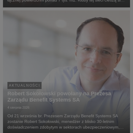
łącznej powierzchni ponad 7 tys. m2. Kluby tej sieci cieszą się
dużą popularnością wśród użytkowników kart MultiSport w
województwie kujawsko-pomorsk...
AKTUALNOŚCI
Robert Sokołowski powołany na Prezesa
Zarządu Benefit Systems SA
4 sierpnia 2026
Od 21 września br. Prezesem Zarządu Benefit Systems SA
zostanie Robert Sokołowski, menedżer z blisko 30-letnim
doświadczeniem zdobytym w sektorach ubezpieczeniowym,
technologii finansowych (fintech) oraz doradztwa