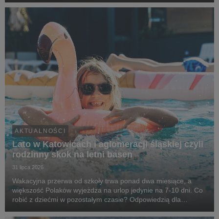
strategicznego. Robert Sokołowski specjalizuje się w tran...
AKTUALNOŚCI
Lato w Katowicach i aglomeracji śląskiej czyli
rodzinny skok na letni basen
31 lipca 2026
Wakacyjna przerwa od szkoły trwa ponad dwa miesiące, a
większość Polaków wyjeżdża na urlop jedynie na 7-10 dni. Co
robić z dziećmi w pozostałym czasie? Odpowiedzią dla
mieszkańców aglomeracji śląskiej mogą być wizyty na
basenach i kąpieliskach - od Katowic, przez obiekty...