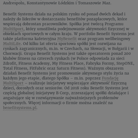
Andrespolu, Konstantynowie Łódzkim i Tomaszowie Maz.
Benefit Systems działa na polskim rynku od ponad dwóch dekad i
należy do liderów w dostarczaniu benefitów pozapłacowych, które
wspierają dobrostan pracowników. Spółka jest twórcą Programu
MultiSport
, który umożliwia podejmowanie aktywności fizycznej w
obiektach sportowych w całym kraju. W portfolio Benefit Systems jest
także platforma kafeteryjna
MyBenefit
oraz program wellbeingowy
MultiLife
. Od kilku lat oferta sportowa spółki jest rozwijana na
rynkach zagranicznych, m.in. w Czechach, na Słowacji, w Bułgarii i w
Chorwacji. Grupa Benefit Systems jest także operatorem ponad 200
klubów fitness na czterech rynkach (w Polsce odpowiada za sieci
Zdrofit, Fitness Academy, My Fitness Place, Fabryka Formy, StepONE,
Total Fitness, FitFabric oraz Saturn Fitness). Ważnym obszarem
działań Benefit Systems jest promowanie aktywnego stylu życia na
każdym jego etapie, dlatego Spółka – m.in. poprzez
Fundację
MultiSport
– realizuje inicjatywy wspierające aktywność fizyczną
dzieci, dorosłych oraz seniorów. Od 2018 roku Benefit Systems jest
częścią globalnej inicjatywy B Corp, zrzeszającej spółki działające i
angażujące się w rozwiązywanie najważniejszych problemów
społecznych. Więcej informacji o firmie można znaleźć na
benefitsystems.pl
.