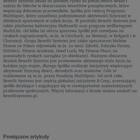
Benefit Systems działa na polskim rynku od ponad dwóch dekad i
należy do liderów w dostarczaniu benefitów pozapłacowych, które
wspierają dobrostan pracowników. Spółka jest twórcą Programu
MultiSport, który umożliwia podejmowanie aktywności fizycznej w
obiektach sportowych w całym kraju. W portfolio Benefit Systems jest
także platforma kafeteryjna MyBenefit oraz program wellbeingowy
MultiLife. Od kilku lat oferta sportowa Spółki jest rozwijana na
rynkach zagranicznych, m.in. w Czechach, na Słowacji, w Bułgarii i w
Chorwacji. Grupa Benefit Systems jest także operatorem klubów
fitness (w Polsce odpowiada m.in. za sieci: Zdrofit, Fabryka Formy,
FitFabric, Fitness Academy, Good Luck, My Fitness Place; na
pozostałych rynkach zarządza 59 obiektami). Ważnym obszarem
działań Benefit Systems jest promowanie aktywnego stylu życia na
każdym jego etapie, dlatego Spółka realizuje inicjatywy wspierające
aktywność fizyczną dzieci, dorosłych oraz seniorów. Cele te
realizowane są m.in. przez Fundację MultiSport. Od 2018 roku
Benefit Systems jest częścią globalnej inicjatywy B Corp, zrzeszającej
spółki działające i angażujące się w rozwiązywanie najważniejszych
problemów społecznych. Więcej informacji o firmie można znaleźć na
benefitsystems.pl.
Powiązane artykuły