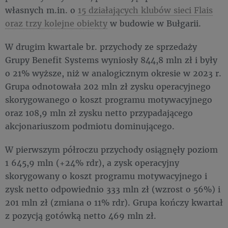
własnych m.in. o
15 działających klubów sieci Flais
oraz trzy kolejne obiekty
w budowie w Bułgarii.
W drugim kwartale br. przychody ze sprzedaży
Grupy Benefit Systems wyniosły 844,8 mln zł i były
o 21% wyższe, niż w analogicznym okresie w 2023 r.
Grupa odnotowała 202 mln zł zysku operacyjnego
skorygowanego o koszt programu motywacyjnego
oraz 108,9 mln zł zysku netto przypadającego
akcjonariuszom podmiotu dominującego.
W pierwszym półroczu przychody osiągnęły poziom
1 645,9 mln (+24% rdr), a zysk operacyjny
skorygowany o koszt programu motywacyjnego i
zysk netto odpowiednio 333 mln zł (wzrost o 56%) i
201 mln zł (zmiana o 11% rdr). Grupa kończy kwartał
z pozycją gotówką netto 469 mln zł.