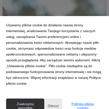
Używamy plików cookie do działania naszej strony
internetowej, analizowania Twojego korzystania z naszych
usług, zarządzania Twoimi preferencjami online i
personalizowania treści reklamowych. Akceptując nasze pliki
cookie, otrzymasz odpowiednie treści oraz funkcje mediów
AKTUALNOŚCI
społecznościowych, spersonalizowane reklamy i ulepszony
Przeszkody na trasie czy w głowie? Już w
sposób przeglądania. Aby zarządzać swoimi wyborami, kliknij
sobotę bieg OCR w Tarnobrzegu
„Ustawienia plików cookie”. Pliki cookie niezbędne są do
15 lipca 2026
podstawowego funkcjonowania strony internetowej i nie mogą
W najbliższą sobotę nad Jeziorem Tarnobrzeskim, młodsi i
być odrzucone. Więcej informacji znajdziesz w naszej Polityce
starsi zawodnicy wystartują w różnych odsłonach biegu z
plików cookie.
przeszkodami, którego trasa przebiegać będzie m.in. przez
strefy piany i odcinki błotne. Na czym polega fenomen biegów
OCR i kto może wziąć w nich udział?
Zaakceptuj
Polityka plików
Odrzuć
wszystkie
cookies