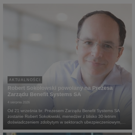
AKTUALNOŚCI
Robert Sokołowski powołany na Prezesa
Zarządu Benefit Systems SA
4 sierpnia 2026
Od 21 września br. Prezesem Zarządu Benefit Systems SA
zostanie Robert Sokołowski, menedżer z blisko 30-letnim
doświadczeniem zdobytym w sektorach ubezpieczeniowym,
technologii finansowych (fintech) oraz doradztwa
strategicznego. Robert Sokołowski specjalizuje się w tran...