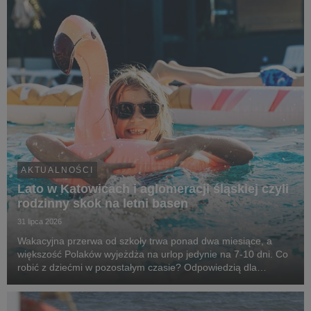
AKTUALNOŚCI
Lato w Katowicach i aglomeracji śląskiej czyli
rodzinny skok na letni basen
31 lipca 2026
Wakacyjna przerwa od szkoły trwa ponad dwa miesiące, a
większość Polaków wyjeżdża na urlop jedynie na 7-10 dni. Co
robić z dziećmi w pozostałym czasie? Odpowiedzią dla
mieszkańców aglomeracji śląskiej mogą być wizyty na
basenach i kąpieliskach - od Katowic, przez obiekty...