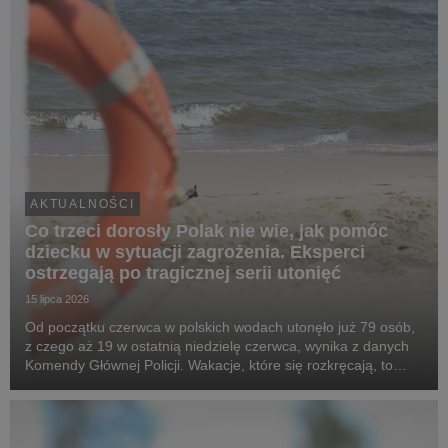
AKTUALNOŚCI
Co trzeci dorosły Polak nie wie, jak pomóc
dziecku w sytuacji zagrożenia. Eksperci
ostrzegają po tragicznej serii utonięć
15 lipca 2026
Od początku czerwca w polskich wodach utonęło już 79 osób,
z czego aż 19 w ostatnią niedzielę czerwca, wynika z danych
Komendy Głównej Policji. Wakacje, które się rozkręcają, to
statystycznie najgroźniejszy okres w roku, a na ryzyko
narażeni są szczególnie najmłodsi. Eks...