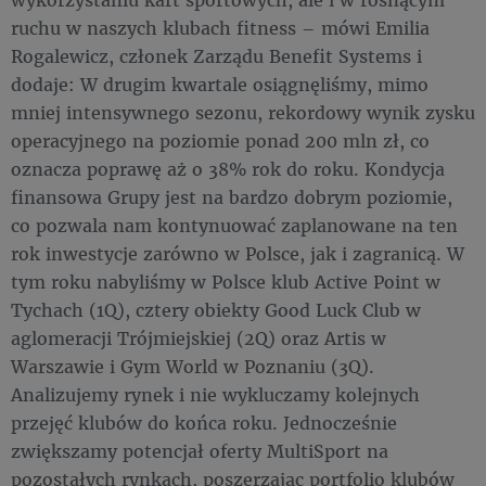
ruchu w naszych klubach fitness – mówi Emilia
Rogalewicz, członek Zarządu Benefit Systems i
dodaje: W drugim kwartale osiągnęliśmy, mimo
mniej intensywnego sezonu, rekordowy wynik zysku
operacyjnego na poziomie ponad 200 mln zł, co
oznacza poprawę aż o 38% rok do roku. Kondycja
finansowa Grupy jest na bardzo dobrym poziomie,
co pozwala nam kontynuować zaplanowane na ten
rok inwestycje zarówno w Polsce, jak i zagranicą. W
tym roku nabyliśmy w Polsce klub Active Point w
Tychach (1Q), cztery obiekty Good Luck Club w
aglomeracji Trójmiejskiej (2Q) oraz Artis w
Warszawie i Gym World w Poznaniu (3Q).
Analizujemy rynek i nie wykluczamy kolejnych
przejęć klubów do końca roku. Jednocześnie
zwiększamy potencjał oferty MultiSport na
pozostałych rynkach, poszerzając portfolio klubów