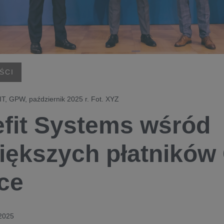
ŚCI
IT, GPW, październik 2025 r. Fot. XYZ
fit Systems wśród
iększych płatników
ce
 2025