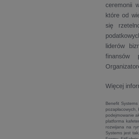
ceremonii w
które od wi
się rzetel
podatkowyc
liderów biz
finansów 
Organizator
Więcej infor
Benefit Systems
pozapłacowych, k
podejmowanie akt
platforma kafete
rozwijana na ryn
Systems jest tak
Formy, FitFabric