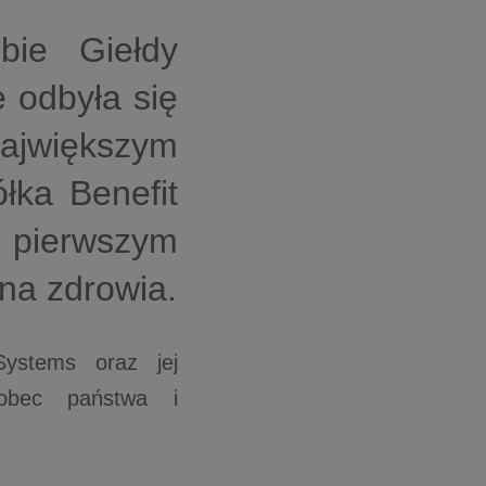
bie Giełdy
 odbyła się
ajwiększym
łka Benefit
pierwszym
ona zdrowia.
 Systems oraz jej
wobec państwa i