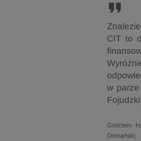
Znalezie
CIT to 
finanso
Wyróżni
odpowie
w parze
Fojudzki
Gościem ho
Domański, 