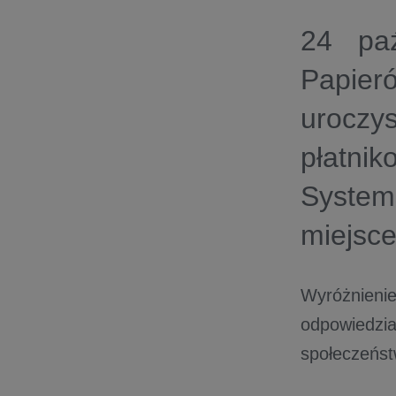
24 paź
Papier
uroczy
płatni
Syste
miejsce
Wyróżnieni
odpowiedz
społeczeńst