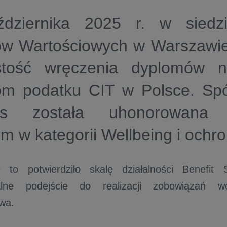
dziernika 2025 r. w siedzi
ów Wartościowych w Warszawie
stość wręczenia dyplomów n
kom podatku CIT w Polsce. Spó
ms została uhonorowana 
m w kategorii Wellbeing i ochr
e to potwierdziło skalę działalności Benefit
ialne podejście do realizacji zobowiązań 
wa.