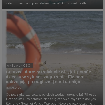
robić z dziećmi w pozostałym czasie? Odpowiedzią dla
mieszkańców aglomeracji śląskiej mogą być wizyty na
basenach i kąpieliskach - od Katowic, przez obiekty...
AKTUALNOŚCI
Co trzeci dorosły Polak nie wie, jak pomóc
dziecku w sytuacji zagrożenia. Eksperci
ostrzegają po tragicznej serii utonięć
15 lipca 2026
Od początku czerwca w polskich wodach utonęło już 79 osób,
z czego aż 19 w ostatnią niedzielę czerwca, wynika z danych
Komendy Głównej Policji. Wakacje, które się rozkręcają, to