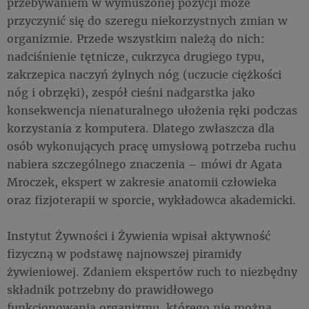
przebywaniem w wymuszonej pozycji może
przyczynić się do szeregu niekorzystnych zmian w
organizmie. Przede wszystkim należą do nich:
nadciśnienie tętnicze, cukrzyca drugiego typu,
zakrzepica naczyń żylnych nóg (uczucie ciężkości
nóg i obrzęki), zespół cieśni nadgarstka jako
konsekwencja nienaturalnego ułożenia ręki podczas
korzystania z komputera. Dlatego zwłaszcza dla
osób wykonujących pracę umysłową potrzeba ruchu
nabiera szczególnego znaczenia – mówi dr Agata
Mroczek, ekspert w zakresie anatomii człowieka
oraz fizjoterapii w sporcie, wykładowca akademicki.
Instytut Żywności i Żywienia wpisał aktywność
fizyczną w podstawę najnowszej piramidy
żywieniowej. Zdaniem ekspertów ruch to niezbędny
składnik potrzebny do prawidłowego
funkcjonowania organizmu, którego nie można