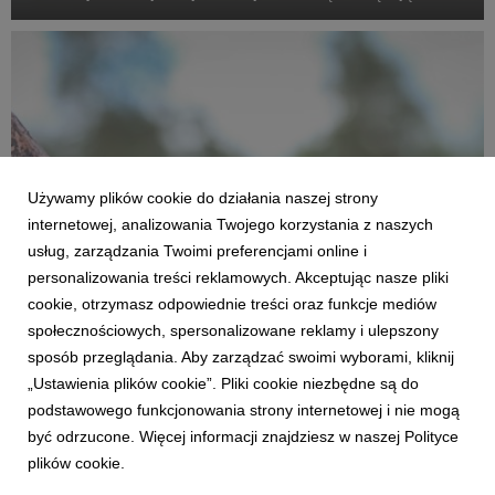
statystycznie najgroźniejszy okres w roku, a na ryzyko
narażeni są szczególnie najmłodsi. Eks...
Używamy plików cookie do działania naszej strony
internetowej, analizowania Twojego korzystania z naszych
usług, zarządzania Twoimi preferencjami online i
personalizowania treści reklamowych. Akceptując nasze pliki
cookie, otrzymasz odpowiednie treści oraz funkcje mediów
AKTUALNOŚCI
społecznościowych, spersonalizowane reklamy i ulepszony
Przeszkody na trasie czy w głowie? Już w
sposób przeglądania. Aby zarządzać swoimi wyborami, kliknij
sobotę bieg OCR w Tarnobrzegu
„Ustawienia plików cookie”. Pliki cookie niezbędne są do
15 lipca 2026
podstawowego funkcjonowania strony internetowej i nie mogą
W najbliższą sobotę nad Jeziorem Tarnobrzeskim, młodsi i
być odrzucone. Więcej informacji znajdziesz w naszej Polityce
starsi zawodnicy wystartują w różnych odsłonach biegu z
plików cookie.
przeszkodami, którego trasa przebiegać będzie m.in. przez
strefy piany i odcinki błotne. Na czym polega fenomen biegów