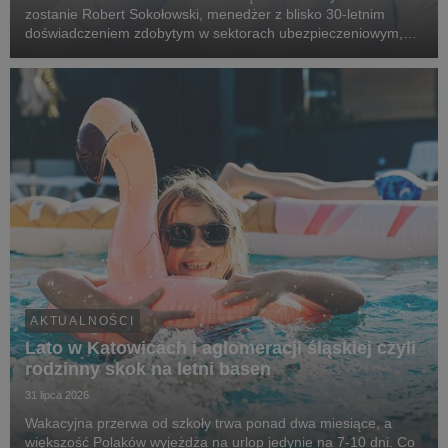
zostanie Robert Sokołowski, menedżer z blisko 30-letnim
doświadczeniem zdobytym w sektorach ubezpieczeniowym,
technologii finansowych (fintech) oraz doradztwa
strategicznego. Robert Sokołowski specjalizuje się w tran...
AKTUALNOŚCI
Lato w Katowicach i aglomeracji śląskiej czyli
rodzinny skok na letni basen
31 lipca 2026
Wakacyjna przerwa od szkoły trwa ponad dwa miesiące, a
większość Polaków wyjeżdża na urlop jedynie na 7-10 dni. Co