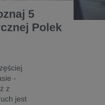
oznaj 5
ycznej Polek
zęściej
sie -
ż z
uch jest