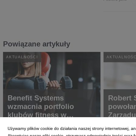
Powiązane artykuły
AKTUALNOŚCI
AKTUALNOŚC
Benefit Systems
Robert 
wzmacnia portfolio
powołan
klubów fitness w
Zarządu
województwie
System
Używamy plików cookie do działania naszej strony internetowej, an
kujawsko-pomorskim –
Akceptując nasze pliki cookie, otrzymasz odpowiednie treści oraz