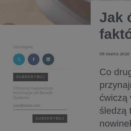
Jak 
fakt
Udostępnij
08 marca 2020
Co drug
SUBSKRYBUJ
przynaj
Otrzymuj najświeższe
informacje od Benefit
ćwiczą 
Systems
śledzą 
nowinek