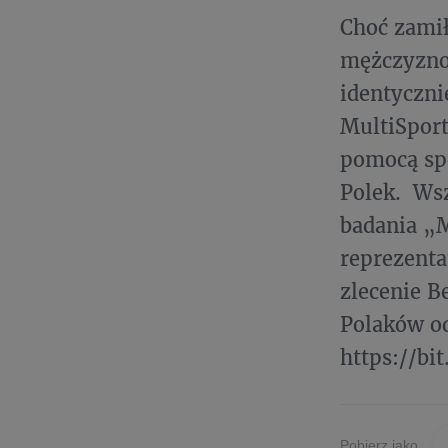
Choć zamił
mężczyznom
identyczni
MultiSport
pomocą spe
Polek. Wsz
badania „M
reprezenta
zlecenie B
Polaków od
https://bi
Pobierz jako