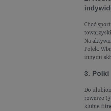
indywid
Choć sport
towarzyski
Na aktywno
Polek. Wb
innymi skł
3. Polki
Do ulubion
rowerze (3
klubie fitn