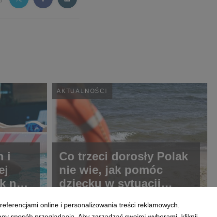
AKTUALNOŚCI
 i
Co trzeci dorosły Polak
ej
nie wie, jak pomóc
ok na
dziecku w sytuacji
zagrożenia. Eksperci
referencjami online i personalizowania treści reklamowych.
ostrzegają po tragicznej
ony sposób przeglądania. Aby zarządzać swoimi wyborami, kliknij