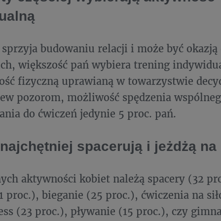
ualną
 sprzyja budowaniu relacji i może być okazją
ch, większość pań wybiera trening indywidua
ść fizyczną uprawianą w towarzystwie decyd
rew pozorom, możliwość spędzenia wspólneg
ania do ćwiczeń jedynie 5 proc. pań.
 najchętniej spacerują i jeżdżą n
ych aktywności kobiet należą spacery (32 pro
1 proc.), bieganie (25 proc.), ćwiczenia na si
ess (23 proc.), pływanie (15 proc.), czy gimna