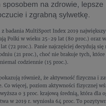
h sposobem na zdrowie, lepsze
czucie i zgrabną sylwetkę.
 z badania MultiSport Index 2019 największy
ją Polki w wieku 25-29 lat (80 proc.) oraz w
lat (72 proc.). Panie najczęściej decydują się
odniu (21 proc.), choć nie brakuje tych, które
 niemal codziennie (15 proc.).
pokazują również, że aktywność fizyczna i 
e. Co więcej, poziom aktywności fizycznej wś
ewyższa o 3 proc. krajową średnią, która dla 
twa w 2019 r. wyniosła 64 proc. To pozytywn