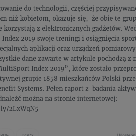
owanie do technologii, częściej przypisywane
 niż kobietom, okazuje się, że obie te gru
e korzystają z elektronicznych gadżetów. We
 Index 2019 swoje treningi i osiągnięcia spor
cjalnych aplikacji oraz urządzeń pomiarowyc
ystkie dane zawarte w artykule pochodzą z n
ultiSport Index 2019”, które zostało przep
tywnej grupie 1858 mieszkańców Polski prze
enefit Systems. Pełen raport z badania aktyw
naleźć można na stronie internetowej:
t.ly/2LxWqN5
Udostępni
PDF
DOCX