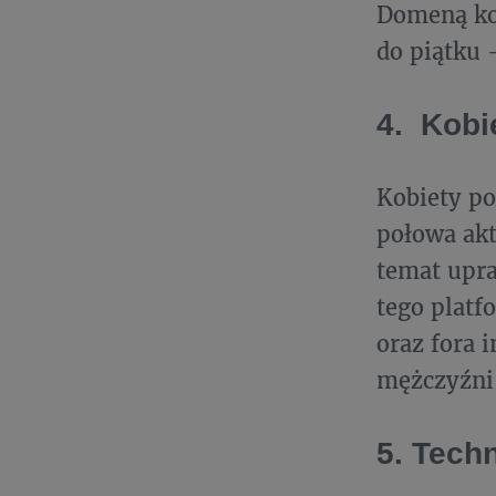
Domeną kob
do piątku 
4. Kobie
Kobiety po
połowa akt
temat upra
tego platf
oraz fora i
mężczyźni 
5. Tech