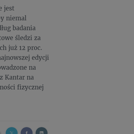
 jest
py niemal
dług badania
towe śledzi za
h już 12 proc.
ajnowszej edycji
rowadzone na
z Kantar na
ności fizycznej
j