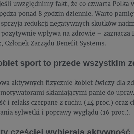
jeśli uwzględnimy fakt, że co czwarta Polka 
spędza ponad 8 godzin dziennie. Warto pamięt
 sprzyja redukcji negatywnych skutków nad
i pozytywnie wpływa na zdrowie – zaznacza 
, Członek Zarządu Benefit Systems.
kobiet sport to przede wszystkim 
owa aktywnych fizycznie kobiet ćwiczy dla z
motywatorami skłaniającymi panie do upraw
ć i relaks czerpane z ruchu (24 proc.) oraz c
ania sylwetki i poprawy wyglądu (16 proc.).
ety częściej wybierają aktywność