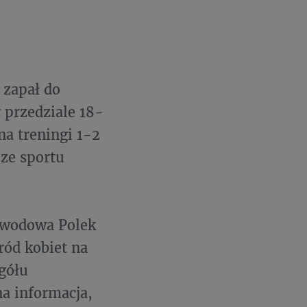
 zapał do
 przedziale 18-
 na treningi 1-2
 ze sportu
zawodowa Polek
ród kobiet na
ogółu
a informacja,