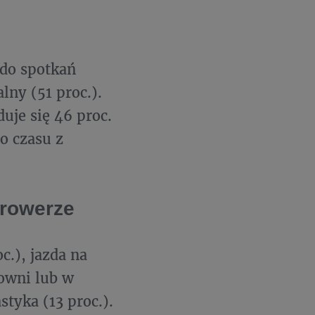
 do spotkań
lny (51 proc.).
uje się 46 proc.
o czasu z
a rowerze
c.), jazda na
łowni lub w
styka (13 proc.).