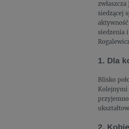
zwłaszcza 
siedzącej 
aktywność
siedzenia 
Rogalewicz
1. Dla 
Blisko poł
Kolejnymi 
przyjemnoś
ukształtow
2. Kobi