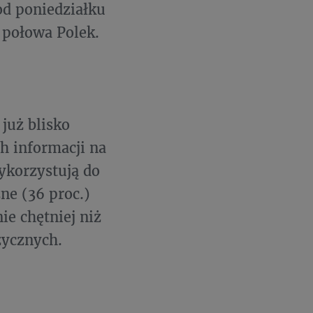
od poniedziałku
o połowa Polek.
już blisko
h informacji na
ykorzystują do
ne (36 proc.)
ie chętniej niż
zycznych.