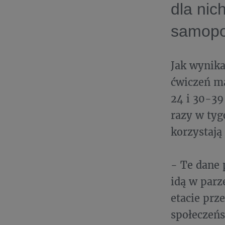
dla nic
samopo
Jak wynika
ćwiczeń ma
24 i 30-39 
razy w tyg
korzystają
- Te dane 
idą w parz
etacie prz
społeczeńs