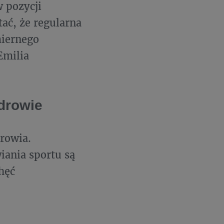
w pozycji
ać, że regularna
miernego
Emilia
zdrowie
drowia.
iania sportu są
hęć