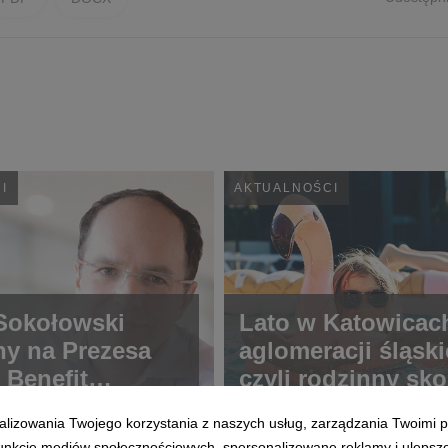
I
AKTUALNOŚCI
Sokołowski
Lato w Katowicach
y na Prezesa
aglomeracji śląski
 Benefit
czyli rodzinny sk
s SA
letni basen
alizowania Twojego korzystania z naszych usług, zarządzania Twoimi p
 funkcje mediów społecznościowych, spersonalizowane reklamy i ulepsz