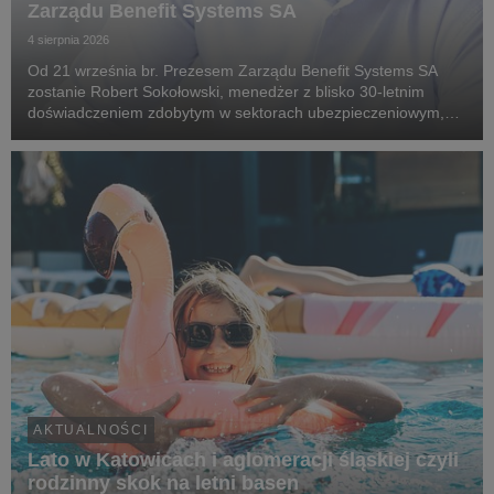
Zarządu Benefit Systems SA
4 sierpnia 2026
Od 21 września br. Prezesem Zarządu Benefit Systems SA
zostanie Robert Sokołowski, menedżer z blisko 30-letnim
doświadczeniem zdobytym w sektorach ubezpieczeniowym,
technologii finansowych (fintech) oraz doradztwa
strategicznego. Robert Sokołowski specjalizuje się w tran...
AKTUALNOŚCI
Lato w Katowicach i aglomeracji śląskiej czyli
rodzinny skok na letni basen