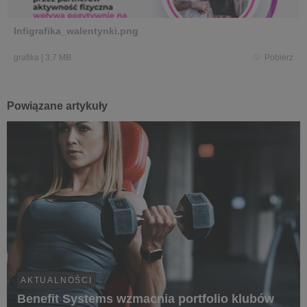
Infigrafika_walentynki.png
grafika
|
3,7 MB
Pobierz
Powiązane artykuły
AKTUALNOŚCI
Benefit Systems wzmacnia portfolio klubów