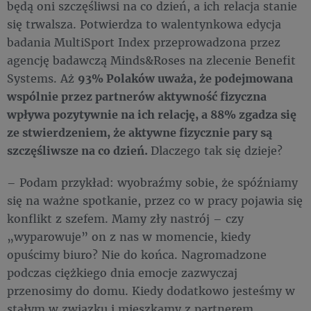
będą oni szczęśliwsi na co dzień, a ich relacja stanie
się trwalsza. Potwierdza to walentynkowa edycja
badania MultiSport Index przeprowadzona przez
agencję badawczą Minds&Roses na zlecenie Benefit
Systems. Aż
93% Polaków uważa, że podejmowana
wspólnie przez partnerów aktywność fizyczna
wpływa pozytywnie na ich relację, a 88% zgadza się
ze stwierdzeniem, że aktywne fizycznie pary są
szczęśliwsze na co dzień.
Dlaczego tak się dzieje?
– Podam przykład: wyobraźmy sobie, że spóźniamy
się na ważne spotkanie, przez co w pracy pojawia się
konflikt z szefem. Mamy zły nastrój – czy
„wyparowuje” on z nas w momencie, kiedy
opuścimy biuro? Nie do końca. Nagromadzone
podczas ciężkiego dnia emocje zazwyczaj
przenosimy do domu. Kiedy dodatkowo jesteśmy w
stałym w związku i mieszkamy z partnerem,