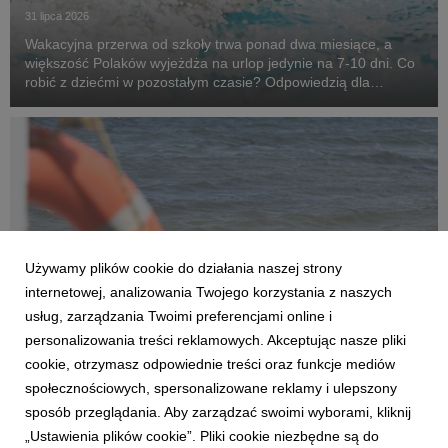
31 lipca 2026
Wakacyjna przerwa od szkoły trwa ponad dwa miesiące, a
większość Polaków wyjeżdża na urlop jedynie na 7-10 dni. Co
robić z dziećmi w pozostałym czasie? Odpowiedzią dla
mieszkańców aglomeracji śląskiej mogą być wizyty na
basenach i kąpieliskach - od Katowic, przez obiekty...
Używamy plików cookie do działania naszej strony
internetowej, analizowania Twojego korzystania z naszych
usług, zarządzania Twoimi preferencjami online i
personalizowania treści reklamowych. Akceptując nasze pliki
AKTUALNOŚCI
cookie, otrzymasz odpowiednie treści oraz funkcje mediów
Co trzeci dorosły Polak nie wie, jak pomóc
społecznościowych, spersonalizowane reklamy i ulepszony
dziecku w sytuacji zagrożenia. Eksperci
sposób przeglądania. Aby zarządzać swoimi wyborami, kliknij
ostrzegają po tragicznej serii utonięć
„Ustawienia plików cookie”. Pliki cookie niezbędne są do
15 lipca 2026