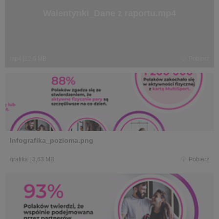
Walentynki_Dane z raportu.mp4
mp4
|
12,6 MB
Pobierz
Infografika_pozioma.png
grafika
|
3,63 MB
Pobierz