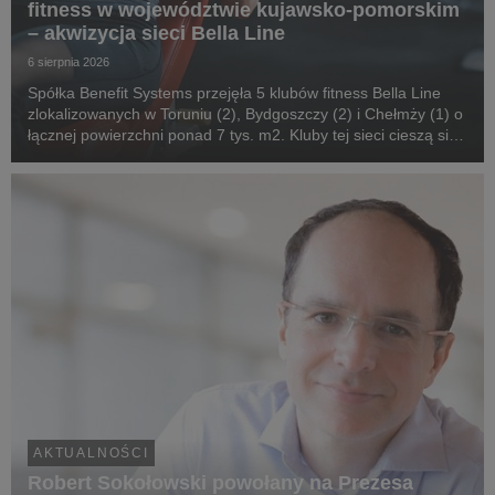
fitness w województwie kujawsko-pomorskim
– akwizycja sieci Bella Line
6 sierpnia 2026
Spółka Benefit Systems przejęła 5 klubów fitness Bella Line
zlokalizowanych w Toruniu (2), Bydgoszczy (2) i Chełmży (1) o
łącznej powierzchni ponad 7 tys. m2. Kluby tej sieci cieszą się
dużą popularnością wśród użytkowników kart MultiSport w
województwie kujawsko-pomorsk...
AKTUALNOŚCI
Robert Sokołowski powołany na Prezesa