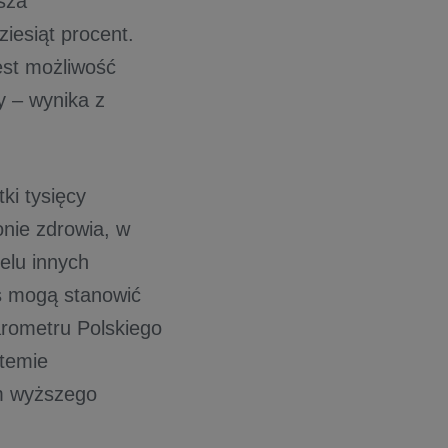
ksza
iesiąt procent.
est możliwość
y – wynika z
ki tysięcy
nie zdrowia, w
elu innych
s mogą stanowić
arometru Polskiego
stemie
em wyższego