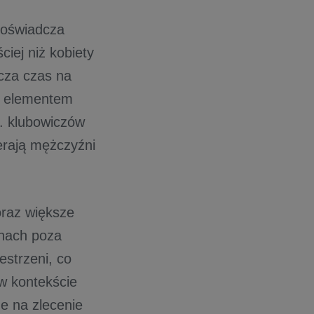
doświadcza
iej niż kobiety
cza czas na
ię elementem
c. klubowiczów
ierają mężczyźni
oraz większe
inach poza
estrzeni, co
w kontekście
e na zlecenie