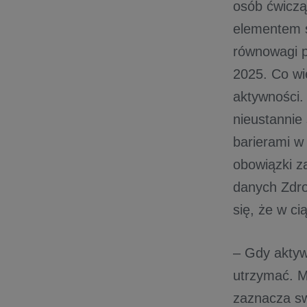
osób ćwiczą
elementem st
równowagi p
2025. Co wi
aktywności. 
nieustannie
barierami w
obowiązki z
danych Zdro
się, że w ci
– Gdy aktyw
utrzymać. M
zaznacza sw