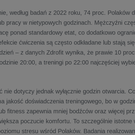
e, według badań z 2022 roku, 74 proc. Polaków 
ub pracy w nietypowych godzinach. Mężczyźni częśc
racę ponad standardowy etat, co dodatkowo ograni
 efekcie ćwiczenia są często odkładane lub stają s
zień – z danych Zdrofit wynika, że prawie 10 pro
odzinie 20:00, a treningi po 22:00 najczęściej wyb
ć nie dotyczy jednak wyłącznie godzin otwarcia. C
a jakość doświadczenia treningowego, bo w godz
ub fitness zapewnia mniej bodźców oraz więcej prz
iększa poczucie komfortu. To szczególnie istotne 
oziomu stresu wśród Polaków. Badania realizowan