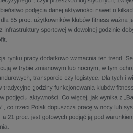
 decyzyjnego”, czyli przeszkód logistycznych, zwię
ieństwo podjęcia danej aktywności nawet o kilkadz
 dla 85 proc. użytkowników klubów fitness ważna j
z infrastruktury sportowej w dowolnej godzinie dob
it.
ja rynku pracy dodatkowo wzmacnia ten trend. Set
cują w trybie zmianowym lub nocnym, w tym ochro
durowych, transporcie czy logistyce. Dla tych i wi
 tradycyjne godziny funkcjonowania klubów fitnes
w podjęciu aktywności. Co więcej, jak wynika z „B
”, co trzeci Polak dopuszcza pracę w nocy lub sy
a 21 proc. jest gotowych podjąć ją pod warunki
nia.