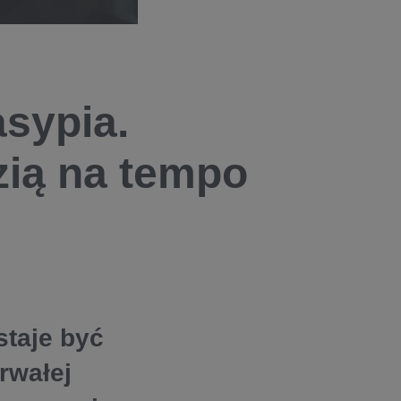
asypia.
zią na tempo
staje być
rwałej