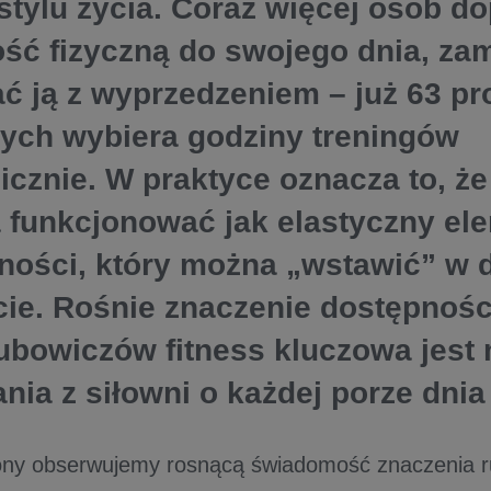
stylu życia. Coraz więcej osób d
ść fizyczną do swojego dnia, zam
ć ją z wyprzedzeniem – już 63 pr
ych wybiera godziny treningów
icznie. W praktyce oznacza to, że
 funkcjonować jak elastyczny el
ności, który można „wstawić” w
e. Rośnie znaczenie dostępności
lubowiczów fitness kluczowa jest
nia z siłowni o każdej porze dnia 
rony obserwujemy rosnącą świadomość znaczenia r