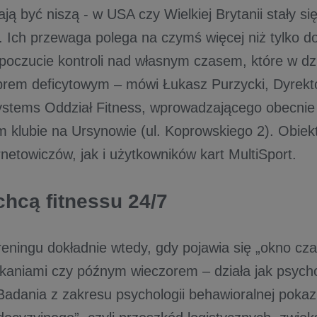
ją być niszą - w USA czy Wielkiej Brytanii stały s
 Ich przewaga polega na czymś więcej niż tylko do
 poczucie kontroli nad własnym czasem, które w dz
obrem deficytowym – mówi Łukasz Purzycki, Dyrekt
ystems Oddział Fitness, wprowadzającego obecnie
 klubie na Ursynowie (ul. Koprowskiego 2). Obiekt
netowiczów, jak i użytkowników kart MultiSport.
chcą fitnessu 24/7
reningu dokładnie wtedy, gdy pojawia się „okno cza
kaniami czy późnym wieczorem – działa jak psych
 Badania z zakresu psychologii behawioralnej pokaz