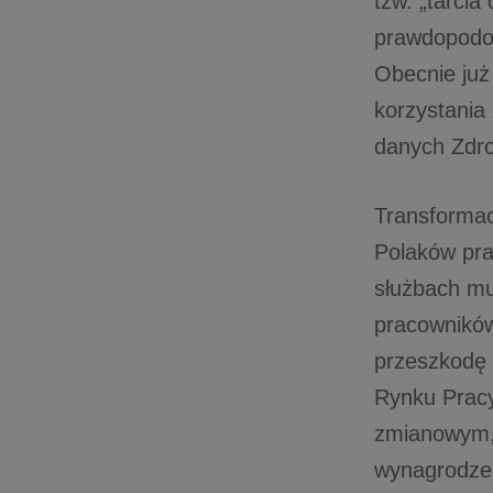
tzw. „tarcia
prawdopodob
Obecnie już
korzystania 
danych Zdrof
Transformac
Polaków pra
służbach mun
pracowników
przeszkodę 
Rynku Pracy
zmianowym, 
wynagrodze