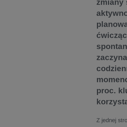
zmiany 
aktywno
planowa
ćwicząc
spontan
zaczyna
codzien
momenci
proc. k
korzysta
Z jednej st