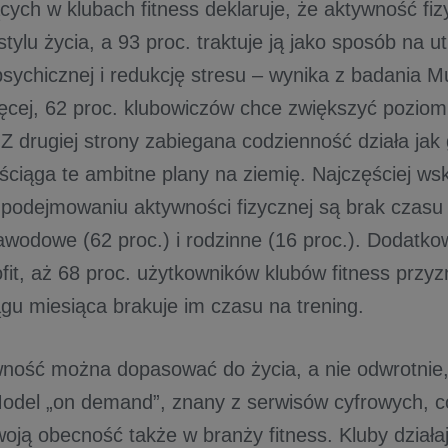
cych w klubach fitness deklaruje, że aktywność fi
ylu życia, a 93 proc. traktuje ją jako sposób na u
sychicznej i redukcję stresu – wynika z badania Mu
ęcej, 62 proc. klubowiczów chce zwiększyć poziom
Z drugiej strony zabiegana codzienność działa jak 
 ściąga te ambitne plany na ziemię. Najczęściej w
 podejmowaniu aktywności fizycznej są brak czasu 
awodowe (62 proc.) i rodzinne (16 proc.). Dodatko
fit, aż 68 proc. użytkowników klubów fitness przyz
ągu miesiąca brakuje im czasu na trening.
ność można dopasować do życia, a nie odwrotnie, ł
odel „on demand”, znany z serwisów cyfrowych, c
oją obecność także w branży fitness. Kluby działa