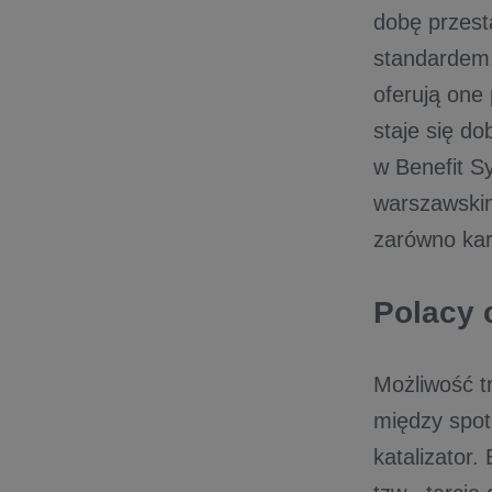
dobę przesta
standardem.
oferują one
staje się d
w Benefit S
warszawskim
zarówno kar
Polacy 
Możliwość t
między spot
katalizator.