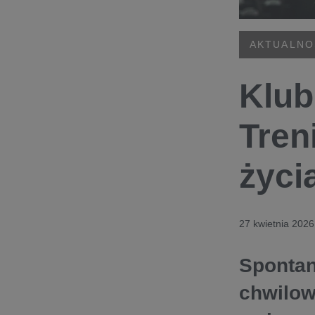
AKTUALNO
Klub
Tren
życi
27 kwietnia 2026
Spontan
chwilow