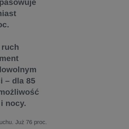
opasowuje
iast
oc.
 ruch
ement
 dowolnym
 – dla 85
 możliwość
i nocy.
uchu. Już 76 proc.