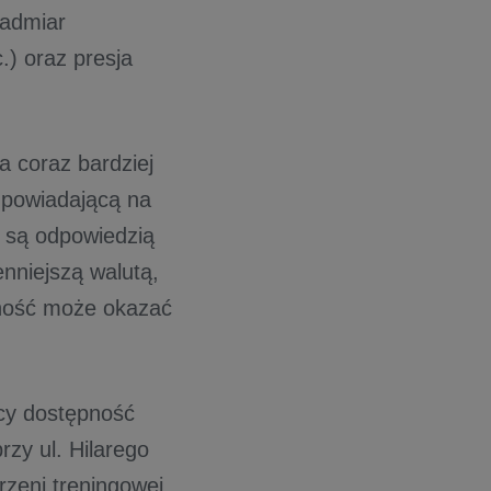
nadmiar
.) oraz presja
a coraz bardziej
odpowiadającą na
7 są odpowiedzią
enniejszą walutą,
pność może okazać
ący dostępność
zy ul. Hilarego
zeni treningowej,