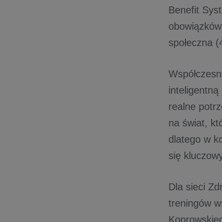
Benefit Sys
obowiązków 
społeczna (4
Współczesny
inteligentną
realne potr
na świat, kt
dlatego w k
się kluczow
Dla sieci Zd
treningów w
Koprowskieg