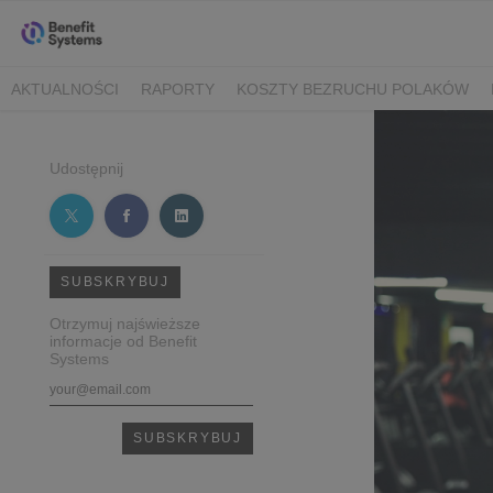
AKTUALNOŚCI
RAPORTY
KOSZTY BEZRUCHU POLAKÓW
Udostępnij
SUBSKRYBUJ
Otrzymuj najświeższe
informacje od Benefit
Systems