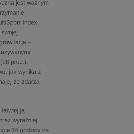
zyczna jest ważnym
trzymanie
ltiSport Index
 swojej
grawitacja –
skazywanymi
(28 proc.),
wo, jak wynika z
naje, że zdarza
atwiej ją
oraz wyraźniej
jące 24 godziny na