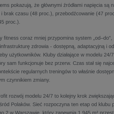
tems pokazują, że głównymi źródłami napięcia są 
i brak czasu (48 proc.), przebodźcowanie (47 proc
5 proc.).
 fitness coraz mniej przypomina system „od–do”, 
 infrastrukturę zdrowia - dostępną, adaptacyjną i 
zeby użytkowników. Kluby działające w modelu 24/
óry sam funkcjonuje bez przerw. Czas stał się najc
ontekście regularnych treningów to właśnie dostę
ym czynnikiem zmiany.
rofit rozwój modelu 24/7 to kolejny krok zwiększaj
śród Polaków. Sieć rozpoczyna ten etap od klubu pr
o 2 w Warszawie, który zapewnia 1 945 m² przestr