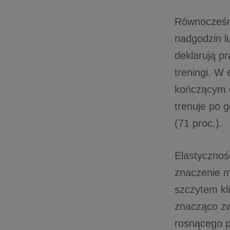
Równocześni
nadgodzin l
deklarują p
treningi. W
kończącym d
trenuje po g
(71 proc.).
Elastycznoś
znaczenie m
szczytem kl
znacząco zw
rosnącego p