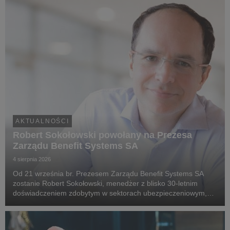
AKTUALNOŚCI
Robert Sokołowski powołany na Prezesa
Zarządu Benefit Systems SA
4 sierpnia 2026
Od 21 września br. Prezesem Zarządu Benefit Systems SA
zostanie Robert Sokołowski, menedżer z blisko 30-letnim
doświadczeniem zdobytym w sektorach ubezpieczeniowym,
technologii finansowych (fintech) oraz doradztwa
strategicznego. Robert Sokołowski specjalizuje się w tran...