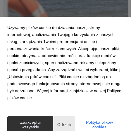
Używamy plików cookie do działania naszej strony
internetowej, analizowania Twojego korzystania z naszych
usług, zarządzania Twoimi preferencjami online i
personalizowania treści reklamowych. Akceptując nasze pliki
AKTUALNOŚCI
cookie, otrzymasz odpowiednie treści oraz funkcje mediów
Co trzeci dorosły Polak nie wie, jak pomóc
społecznościowych, spersonalizowane reklamy i ulepszony
dziecku w sytuacji zagrożenia. Eksperci
sposób przeglądania. Aby zarządzać swoimi wyborami, kliknij
ostrzegają po tragicznej serii utonięć
„Ustawienia plików cookie”. Pliki cookie niezbędne są do
15 lipca 2026
podstawowego funkcjonowania strony internetowej i nie mogą
Od początku czerwca w polskich wodach utonęło już 79 osób,
być odrzucone. Więcej informacji znajdziesz w naszej Polityce
z czego aż 19 w ostatnią niedzielę czerwca, wynika z danych
plików cookie.
Komendy Głównej Policji. Wakacje, które się rozkręcają, to
statystycznie najgroźniejszy okres w roku, a na ryzyko
narażeni są szczególnie najmłodsi. Eks...
Zaakceptuj
Polityka plików
Odrzuć
wszystkie
cookies