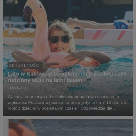
AKTUALNOŚCI
Lato w Katowicach i aglomeracji śląskiej czyli
rodzinny skok na letni basen
31 lipca 2026
Wakacyjna przerwa od szkoły trwa ponad dwa miesiące, a
większość Polaków wyjeżdża na urlop jedynie na 7-10 dni. Co
robić z dziećmi w pozostałym czasie? Odpowiedzią dla
mieszkańców aglomeracji śląskiej mogą być wizyty na
basenach i kąpieliskach - od Katowic, przez obiekty...