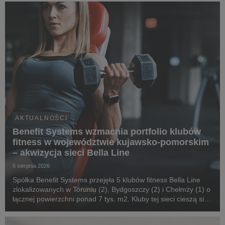
AKTUALNOŚCI
Benefit Systems wzmacnia portfolio klubów
fitness w województwie kujawsko-pomorskim
– akwizycja sieci Bella Line
6 sierpnia 2026
Spółka Benefit Systems przejęła 5 klubów fitness Bella Line
zlokalizowanych w Toruniu (2), Bydgoszczy (2) i Chełmży (1) o
łącznej powierzchni ponad 7 tys. m2. Kluby tej sieci cieszą się
dużą popularnością wśród użytkowników kart MultiSport w
województwie kujawsko-pomorsk...