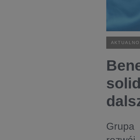
AKTUALNO
Bene
soli
dals
Grupa 