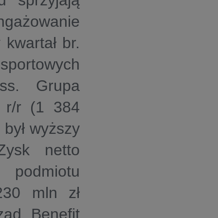
u sprzyjają
ażowanie
kwartał br.
 sportowych
ess. Grupa
r/r (1 384
 był wyższy
ysk netto
 podmiotu
230 mln zł
ząd Benefit