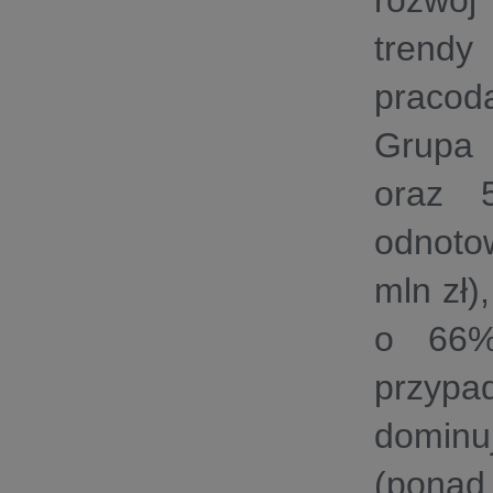
rozwój
tren
pracoda
Grupa 
oraz 5
odnoto
mln zł)
o 66%
przyp
dominu
(ponad 