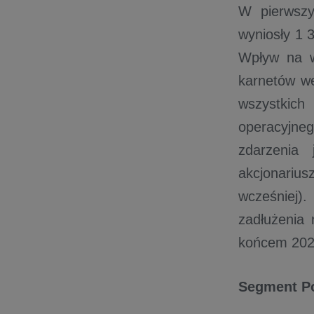
W pierwszy
wyniosły 1 
Wpływ na w
karnetów w
wszystkich
operacyjn
zdarzenia
akcjonariu
wcześniej).
zadłużenia 
końcem 202
Segment P