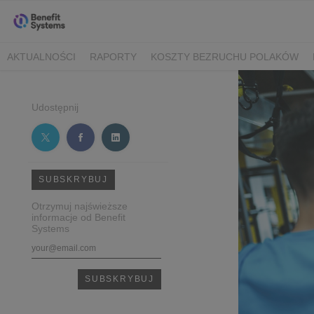
AKTUALNOŚCI
RAPORTY
KOSZTY BEZRUCHU POLAKÓW
Udostępnij
SUBSKRYBUJ
Otrzymuj najświeższe
informacje od Benefit
Systems