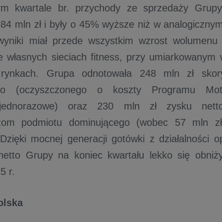
m kwartale br. przychody ze sprzedaży Grupy
384 mln zł i były o 45% wyższe niż w analogicznym
yniki miał przede wszystkim wzrost wolumenu 
e własnych sieciach fitness, przy umiarkowanym
 rynkach. Grupa odnotowała 248 mln zł sko
ego (oczyszczonego o koszty Programu Mot
 jednorazowe) oraz 230 mln zł zysku netto
szom podmiotu dominującego (wobec 57 mln zł
 Dzięki mocnej generacji gotówki z działalności o
netto Grupy na koniec kwartału lekko się obniż
5 r.
olska