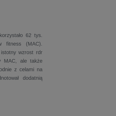
korzystało 62 tys.
w fitness (MAC).
stotny wzrost rdr
y MAC, ale także
odnie z celami na
notował dodatnią