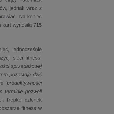
łów, jednak wraz z
prawiać. Na koniec
a kart wynosiła 715
jęć, jednocześnie
cji sieci fitness.
ności sprzedażowej
tem pozostaje dziś
nie produktywności
m terminie pozwoli
ek Trepko, członek
obszarze fitness w