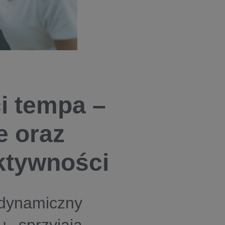
ci tempa –
e oraz
ektywności
dynamiczny