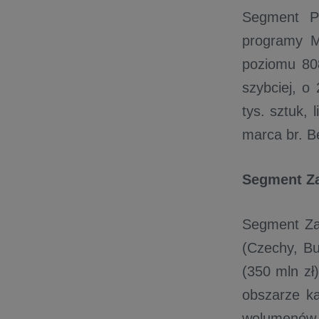
Segment Po
programy M
poziomu 808
szybciej, o
tys. sztuk,
marca br. B
Segment Z
Segment Zag
(Czechy, Bu
(350 mln zł
obszarze k
wolumenów 