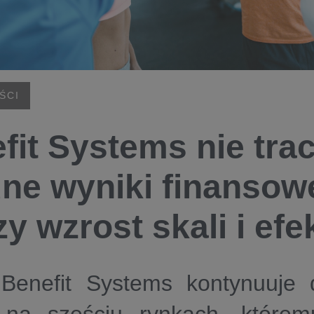
ŚCI
fit Systems nie tra
dne wyniki finansow
zy wzrost skali i ef
Benefit Systems kontynuuje 