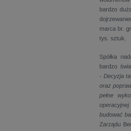
bardzo duża
dojrzewanie
marca br. gr
tys. sztuk.
Spółka nada
bardzo świa
-
Decyzja ta
oraz popraw
pełne wykor
operacyjnej
budować bar
Zarządu Ben