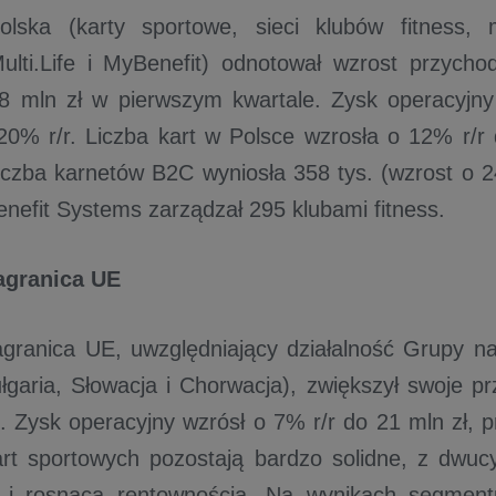
lska (karty sportowe, sieci klubów fitness, m
ulti.Life i MyBenefit) odnotował wzrost przych
 mln zł w pierwszym kwartale. Zysk operacyjny 
 20% r/r. Liczba kart w Polsce wzrosła o 12% r/
 liczba karnetów B2C wyniosła 358 tys. (wzrost o 2
enefit Systems zarządzał 295 klubami fitness.
agranica UE
ranica UE, uwzględniający działalność Grupy na
łgaria, Słowacja i Chorwacja), zwiększył swoje p
). Zysk operacyjny wzrósł o 7% r/r do 21 mln zł, 
art sportowych pozostają bardzo solidne, z dwu
i rosnącą rentownością. Na wynikach segmentu