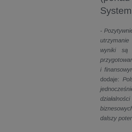
Systems
-
Pozytywnie
utrzymanie
wyniki są
przygotowan
i finansow
dodaje:
Pol
jednocześn
działalnoś
biznesowyc
dalszy poten