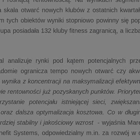
 skala otwarć nowych klubów z ostatnich kwarta
m tych obiektów wyniki stopniowo powinny się po
upa posiadała 132 kluby fitness zagranicą, a liczb
l analizuje rynki pod kątem potencjalnych prze
domie ogranicza tempo nowych otwarć czy akwizy
 wynika z koncentracji na maksymalizacji efektyw
ie rentowności już pozyskanych punktów. Prioryte
zystanie potencjału istniejącej sieci, zwiększa
 oraz dalsza optymalizacja kosztowa. Co w długi
dziej stabilny i jakościowy wzrost
- wyjaśnia Mar
efit Systems, odpowiedzialny m.in. za rozwój w 