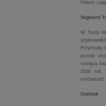
Polsce i zag
Segment Tu
W Turcji na
użytkowni
Przychody t
przede wsz
rosnącą ba
2026 rok, 
rentowność 
Outlook