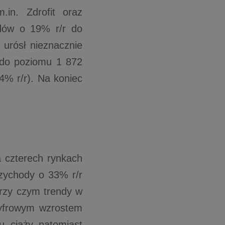
.in. Zdrofit oraz
odów o 19% r/r do
urósł nieznacznie
r do poziomu 1 872
4% r/r). Na koniec
 czterech rynkach
rzychody o 33% r/r
przy czym trendy w
cyfrowym wzrostem
 ciąży natomiast