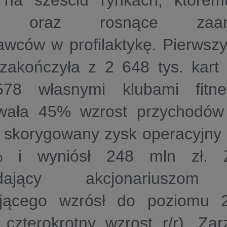
 na sześciu rynkach, którem
dy oraz rosnące zaang
wców w profilaktykę. Pierwszy 
zakończyła z 2 648 tys. kart
78 własnymi klubami fitn
wała 45% wzrost przychodów 
, skorygowany zysk operacyjny
 i wyniósł 248 mln zł. Z
adający akcjonariuszom
jącego wzrósł do poziomu 
czterokrotny wzrost r/r). Zar